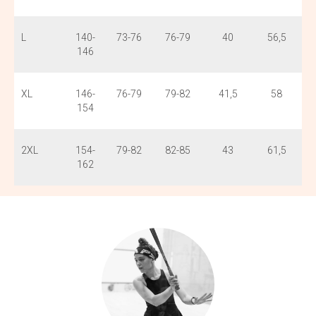
L
140-
73-76
76-79
40
56,5
146
XL
146-
76-79
79-82
41,5
58
154
2XL
154-
79-82
82-85
43
61,5
162