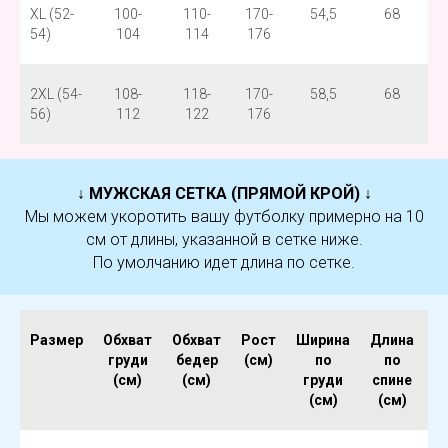
XL (52-
100-
110-
170-
54,5
68
54)
104
114
176
2XL (54-
108-
118-
170-
58,5
68
56)
112
122
176
↓ МУЖСКАЯ СЕТКА (ПРЯМОЙ КРОЙ) ↓
Мы можем укоротить вашу футболку примерно на 10
см от длины, указанной в сетке ниже.
По умолчанию идет длина по сетке.
Размер
Обхват
Обхват
Рост
Ширина
Длина
Ш
груди
бедер
(см)
по
по
(см)
(см)
груди
спине
б
(см)
(см)