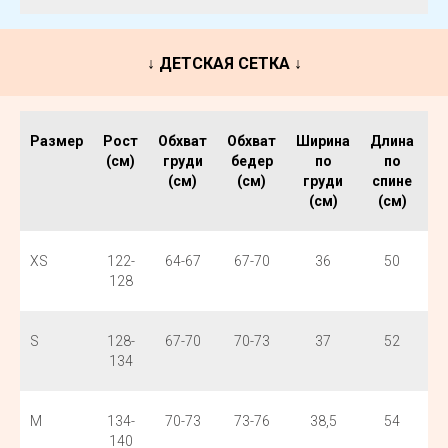
↓ ДЕТСКАЯ СЕТКА ↓
Размер
Рост
Обхват
Обхват
Ширина
Длина
Ш
(см)
груди
бедер
по
по
(см)
(см)
груди
спине
б
(см)
(см)
XS
122-
64-67
67-70
36
50
128
S
128-
67-70
70-73
37
52
134
M
134-
70-73
73-76
38,5
54
140