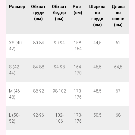
Размер
Обхват
Обхват
Рост
Ширина
Длина
Ш
груди
бедер
(см)
по
по
(см)
(см)
груди
спине
б
(см)
(см)
XS (40-
80-84
90-94
158-
44,5
62
42)
164
S (42-
84-88
94-98
164-
46,5
64,5
44)
170
M (46-
88-92
98-102
170-
48,5
67
48)
176
L (50-
92-96
102-
170-
50.5
68
52)
106
176