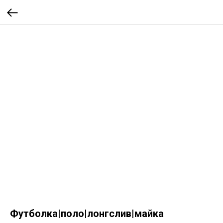
Футболка|поло|лонгслив|майка