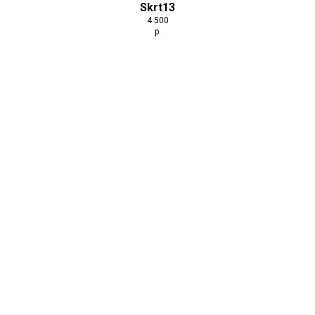
Skrt13
4 500
р.