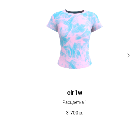
сlr1w
Расцветка 1
3 700
р.