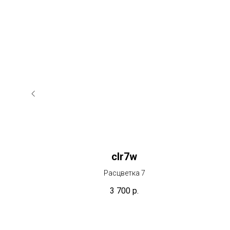
сlr7w
Расцветка 7
3 700
р.