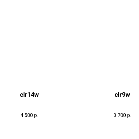
сlr14w
сlr9w
4 500
р.
3 700
р.